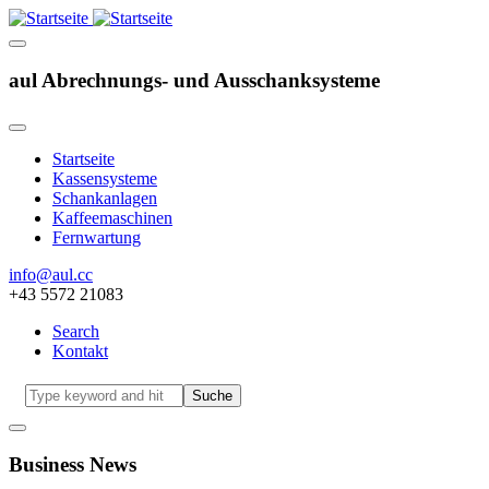
aul Abrechnungs- und Ausschanksysteme
Startseite
Kassensysteme
Hauptnavigation
Schankanlagen
Kaffeemaschinen
Fernwartung
info@aul.cc
+43 5572 21083
Search
Kontakt
Navigation
other
Suche
Business News