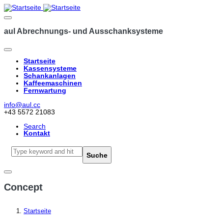
aul Abrechnungs- und Ausschanksysteme
Startseite
Kassensysteme
Hauptnavigation
Schankanlagen
Kaffeemaschinen
Fernwartung
info@aul.cc
+43 5572 21083
Search
Kontakt
Navigation
other
Suche
Concept
Startseite