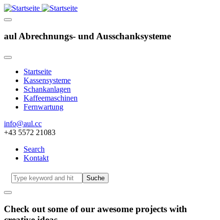
aul Abrechnungs- und Ausschanksysteme
Startseite
Kassensysteme
Hauptnavigation
Schankanlagen
Kaffeemaschinen
Fernwartung
info@aul.cc
+43 5572 21083
Search
Kontakt
Navigation
other
Suche
Check out some of our awesome projects with
creative ideas.